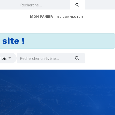
MON PANIER
SE CONNECTER
 Events
Jobs
À propos
Membership
site !
mois