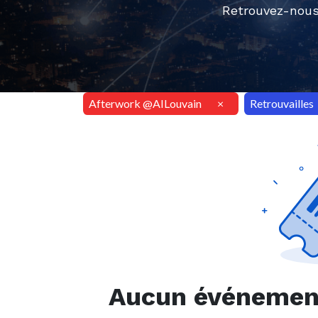
Retrouvez-nous
Afterwork @AILouvain
×
Retrouvailles
Aucun événement 