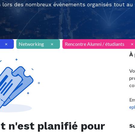
 lors des nombreux événements organisés tout au l
×
Networking
×
Rencontre Alumni / étudiants
×
À
Vo
pr
co
En
ep
n'est planifié pour
S