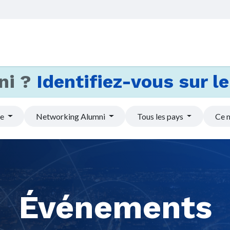
Accueil
Services
Actus et
ni ?
Identifiez-vous sur le 
pe
Networking Alumni
Tous les pays
Ce 
Événements