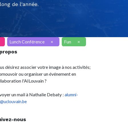
ong de l'année.
Lunch Conférence
×
Fun
×
 propos
us désirez associer votre image à nos activités;
omouvoir ou organiser un événement en
llaboration l'AILouvain ?
voyer un mail à Nathalie Debaty :
alumni-
l@uclouvain.be
uivez-nous