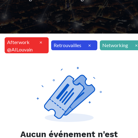
Afterwork
×
Retrouvailles
×
Networking
×
@AILouvain
Aucun événement n'est