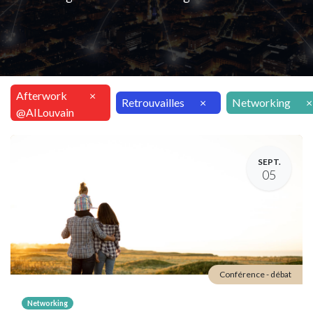
Afterwork
×
Retrouvailles
×
Networking
×
@AILouvain
SEPT.
05
Conférence - débat
Networking