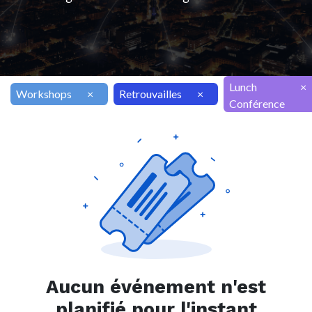
Lunch
×
Workshops
×
Retrouvailles
×
Conférence
Aucun événement n'est
planifié pour l'instant