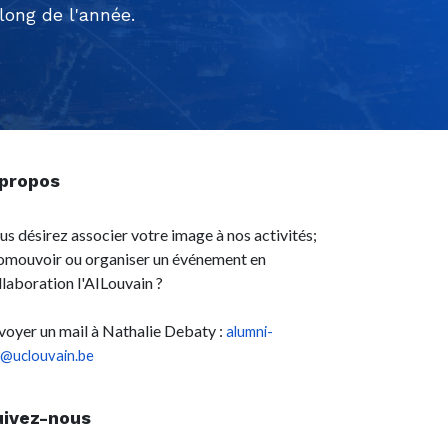
ong de l'année.
 propos
us désirez associer votre image à nos activités;
omouvoir ou organiser un événement en
llaboration l'AILouvain ?
voyer un mail à Nathalie Debaty :
alumni-
l@uclouvain.be
uivez-nous