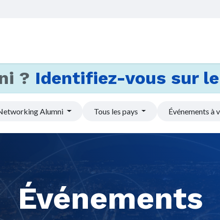
Accueil
Services
Actus et
ni ?
Identifiez-vous sur le 
Networking Alumni
Tous les pays
Événements à v
Événements