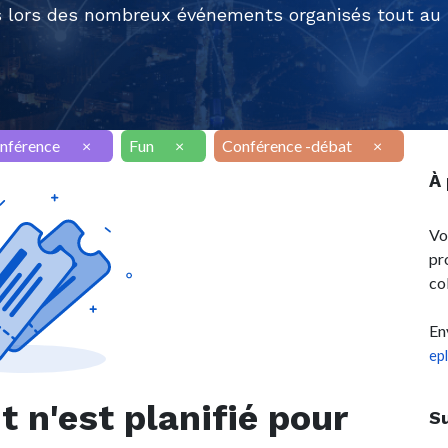
 lors des nombreux événements organisés tout au l
nférence
×
Fun
×
Conférence -débat
×
À
Vo
pr
co
En
ep
n'est planifié pour
S