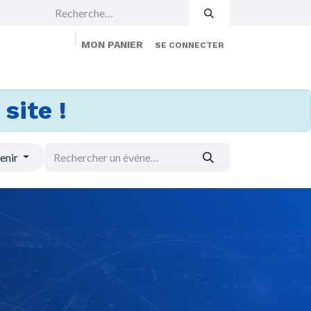
MON PANIER
SE CONNECTER
 Events
Jobs
À propos
Membership
site !
enir