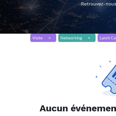
Retrouvez-nous
Visite
×
Networking
×
Lunch Co
Aucun événement 