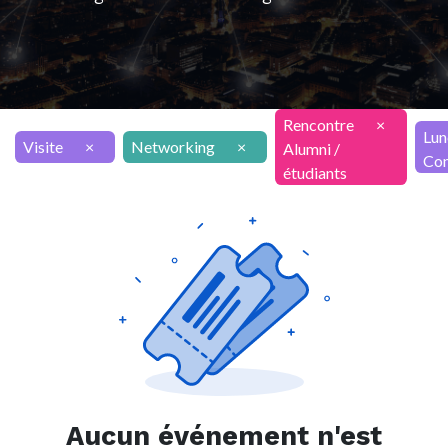
Rencontre
×
Lun
Visite
×
Networking
×
Alumni /
Con
étudiants
Aucun événement n'est