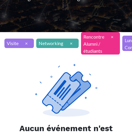
Rencontre
×
Lun
Visite
×
Networking
×
Alumni /
Con
étudiants
Aucun événement n'est