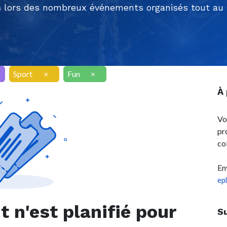
 lors des nombreux événements organisés tout au l
Sport
×
Fun
×
À
Vo
pr
co
En
ep
n'est planifié pour
S