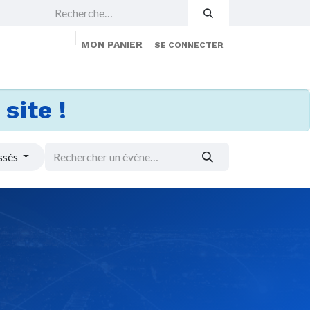
MON PANIER
SE CONNECTER
 Events
Jobs
À propos
Membership
site !
ssés