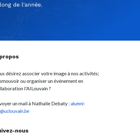
ong de l'année.
 propos
us désirez associer votre image à nos activités;
omouvoir ou organiser un événement en
llaboration l'AILouvain ?
voyer un mail à Nathalie Debaty :
alumni-
l@uclouvain.be
uivez-nous