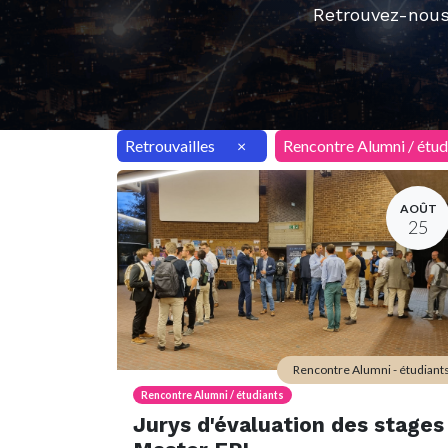
Retrouvez-nous
Retrouvailles
×
Rencontre Alumni / étud
AOÛT
25
Rencontre Alumni - étudiant
Rencontre Alumni / étudiants
Jurys d'évaluation des stages