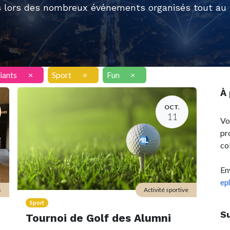
 lors des nombreux événements organisés tout au l
iants
×
Sport
×
Fun
×
À
OCT.
11
Vo
pr
co
En
ep
s
Activité sportive
Sport
S
Tournoi de Golf des Alumni