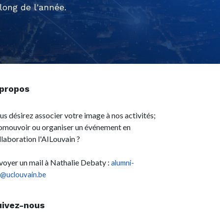
ong de l'année.
 propos
us désirez associer votre image à nos activités;
omouvoir ou organiser un événement en
llaboration l'AILouvain ?
voyer un mail à Nathalie Debaty :
alumni-
l@uclouvain.be
uivez-nous