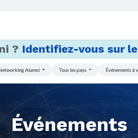
Accueil
Services
Actus et
ni ?
Identifiez-vous sur le 
Networking Alumni
Tous les pays
Événements à v
Événements