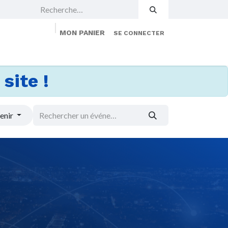
MON PANIER
SE CONNECTER
 Events
Jobs
À propos
Membership
site !
enir