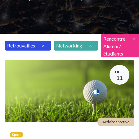
Rencontre
×
Retrouvailles
×
Networking
×
Alumni /
étudiants
OCT.
11
Activité sportive
Sport