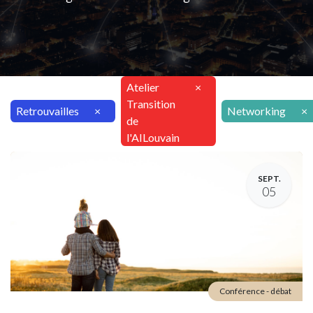
Atelier
×
Transition
Retrouvailles
×
Networking
×
de
l'AILouvain
SEPT.
05
Conférence - débat