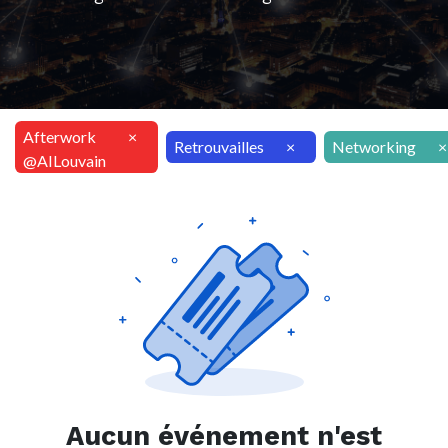
Afterwork
×
Retrouvailles
×
Networking
×
@AILouvain
Aucun événement n'est