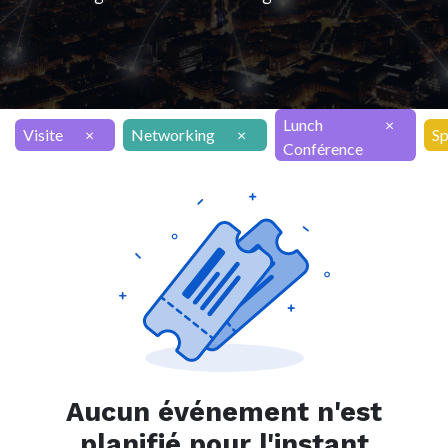
Lunch
×
Visite
×
Networking
×
Sp
Conférence
Aucun événement n'est
planifié pour l'instant