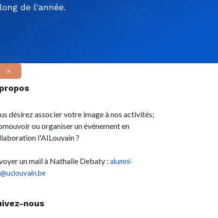
ong de l'année.
×
 propos
us désirez associer votre image à nos activités;
omouvoir ou organiser un événement en
llaboration l'AILouvain ?
voyer un mail à Nathalie Debaty :
alumni-
l@uclouvain.be
uivez-nous