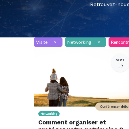
Retrouvez-nous
Visite
×
Networking
×
Rencontr
SEPT.
05
Conférence - déba
Networking
Comment organiser et