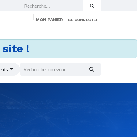
MON PANIER
SE CONNECTER
 Events
Jobs
À propos
Membership
site !
ents