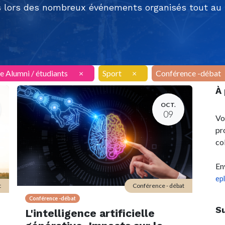
 lors des nombreux événements organisés tout au l
e Alumni / étudiants
×
Sport
×
Conférence -débat
À
OCT.
09
Vo
pr
co
En
ep
t
Conférence - débat
Conférence -débat
S
L'intelligence artificielle