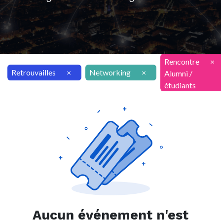
Rencontre
×
Retrouvailles
×
Networking
×
Alumni /
étudiants
Aucun événement n'est