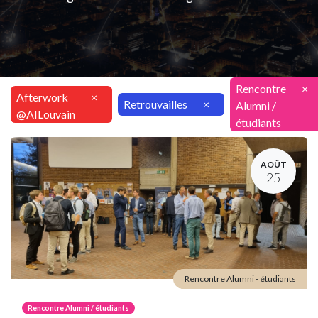
Rencontre
×
Afterwork
×
Retrouvailles
×
Alumni /
@AILouvain
étudiants
AOÛT
25
Rencontre Alumni - étudiants
Rencontre Alumni / étudiants