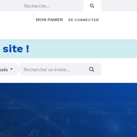
MON PANIER
SE CONNECTER
 Events
Jobs
À propos
Membership
site !
ssés