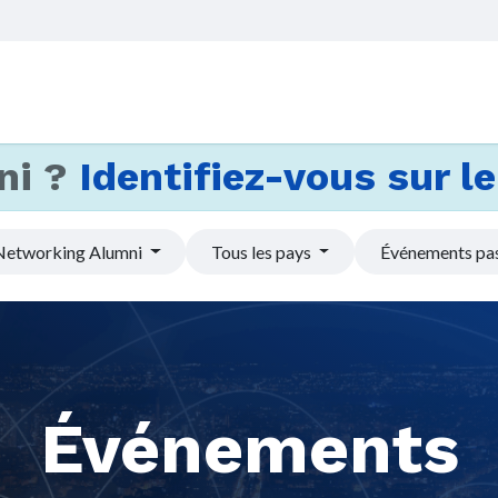
Accueil
Services
Actus et
ni ?
Identifiez-vous sur le 
Networking Alumni
Tous les pays
Événements pa
Événements