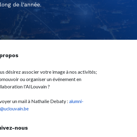
ong de l'année.
 propos
us désirez associer votre image à nos activités;
omouvoir ou organiser un événement en
llaboration l'AILouvain ?
voyer un mail à Nathalie Debaty :
alumni-
l@uclouvain.be
uivez-nous