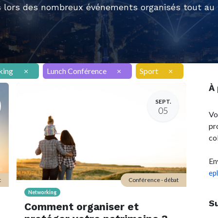
 lors des nombreux événements organisés tout au l
king
×
Lunch Conférence
×
Sport
×
À
SEPT.
05
Vo
pr
co
En
ep
t
Conférence - débat
Networking
S
Comment organiser et