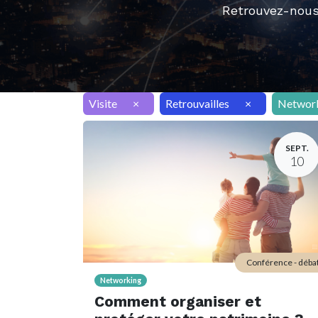
Retrouvez-nous
Visite
×
Retrouvailles
×
Networ
SEPT.
10
Conférence - déba
Networking
Comment organiser et