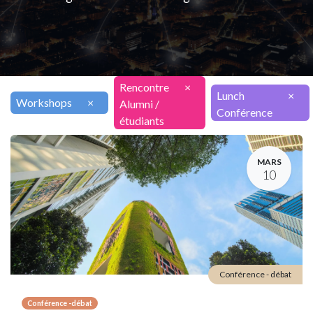
Rencontre
×
Lunch
×
Workshops
×
Alumni /
Conférence
étudiants
MARS
10
Conférence - débat
Conférence -débat