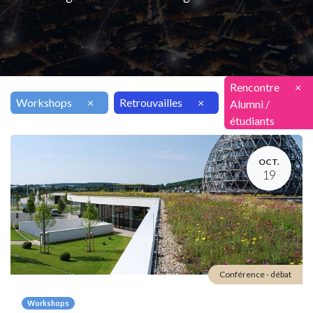
Rencontre
×
Workshops
×
Retrouvailles
×
Alumni /
étudiants
OCT.
19
Conférence - débat
Workshops