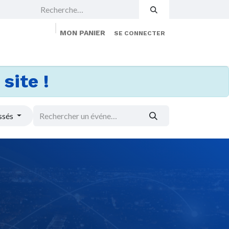
MON PANIER
SE CONNECTER
 Events
Jobs
À propos
Membership
site !
ssés