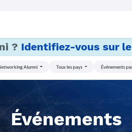
Accueil
Services
Actus et
ni ?
Identifiez-vous sur le 
Networking Alumni
Tous les pays
Événements pa
Événements