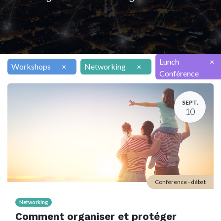
Lunch
×
Workshops
×
Networking
×
Conférence
SEPT.
10
Conférence - débat
Networking
Comment organiser et protéger