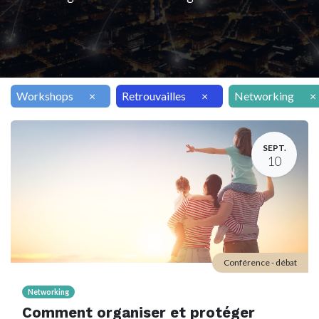
Workshops
×
Retrouvailles
×
Networking
×
SEPT.
10
Conférence - débat
Networking
Comment organiser et protéger