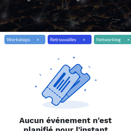
Workshops
×
Retrouvailles
×
Networking
×
Aucun événement n'est
planifié pour l'instant