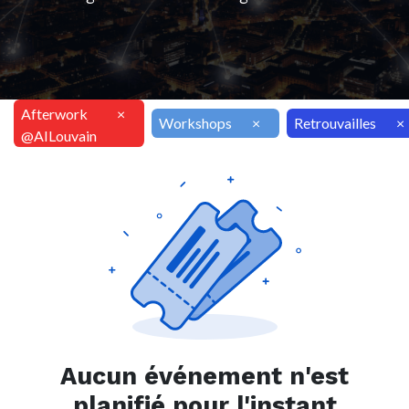
Afterwork
×
Workshops
×
Retrouvailles
×
@AILouvain
Aucun événement n'est
planifié pour l'instant