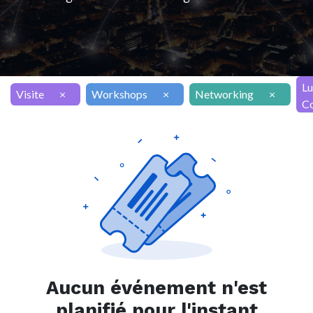
Lu
Visite
×
Workshops
×
Networking
×
Co
Aucun événement n'est
planifié pour l'instant