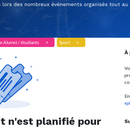
 lors des nombreux événements organisés tout au l
e Alumni / étudiants
×
Sport
×
À
Vo
pr
co
En
ep
n'est planifié pour
S