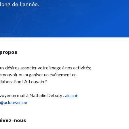
ong de l'année.
 propos
us désirez associer votre image à nos activités;
omouvoir ou organiser un événement en
llaboration l'AILouvain ?
voyer un mail à Nathalie Debaty :
alumni-
l@uclouvain.be
uivez-nous