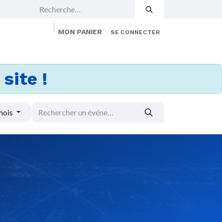
MON PANIER
SE CONNECTER
 Events
Jobs
À propos
Membership
site !
mois