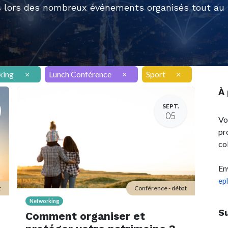
 lors des nombreux événements organisés tout au l
king
×
Lunch Conférence
×
Sport
×
À
SEPT.
05
Vo
pr
co
En
ep
t
Conférence - débat
Networking
S
Comment organiser et