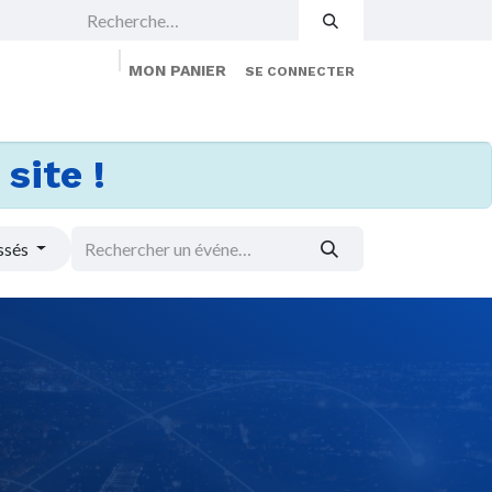
MON PANIER
SE CONNECTER
 Events
Jobs
À propos
Membership
site !
ssés