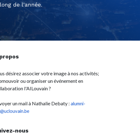
ong de l'année.
 propos
us désirez associer votre image à nos activités;
omouvoir ou organiser un événement en
llaboration l'AILouvain ?
voyer un mail à Nathalie Debaty :
alumni-
l@uclouvain.be
uivez-nous