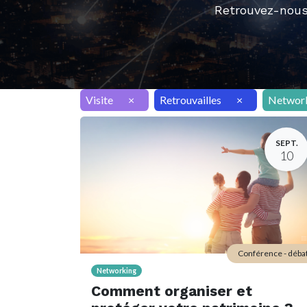
Retrouvez-nous
Visite
×
Retrouvailles
×
Networ
SEPT.
10
Conférence - déba
Networking
Comment organiser et