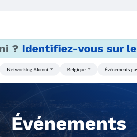
Accueil
Services
Actus et
ni ?
Identifiez-vous sur le 
Networking Alumni
Belgique
Événements pa
Événements