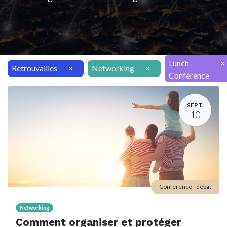
Lunch
×
Retrouvailles
×
Networking
×
Conférence
SEPT.
10
Conférence - débat
Networking
Comment organiser et protéger