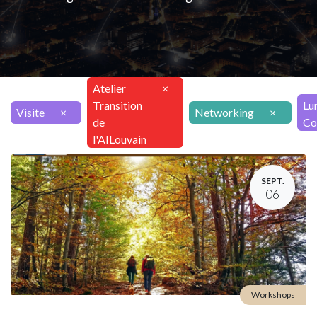
Atelier
×
Transition
Lu
Visite
×
Networking
×
de
Co
l'AILouvain
SEPT.
06
Workshops