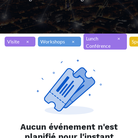
Lunch
×
Visite
×
Workshops
×
Sp
Conférence
Aucun événement n'est
planifié pour l'instant