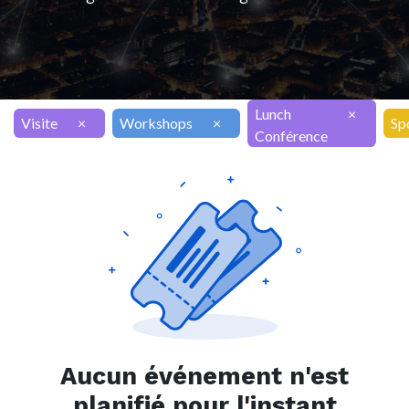
Lunch
×
Visite
×
Workshops
×
Sp
Conférence
Aucun événement n'est
planifié pour l'instant