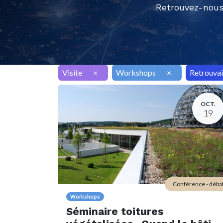
Retrouvez-nous
Visite
×
Workshops
×
Retrouvai
OCT.
19
Conférence - déba
Workshops
Séminaire toitures