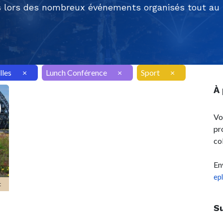
 lors des nombreux événements organisés tout au l
lles
×
Lunch Conférence
×
Sport
×
À
Vo
pr
co
En
ep
t
S