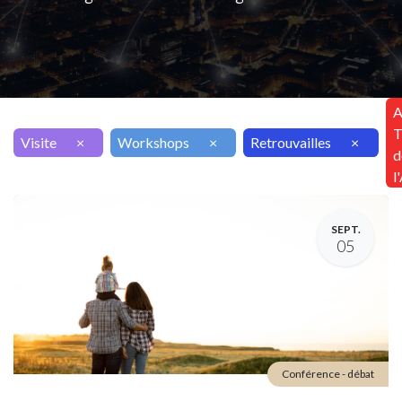
A
T
Visite
×
Workshops
×
Retrouvailles
×
d
l
SEPT.
05
Conférence - débat