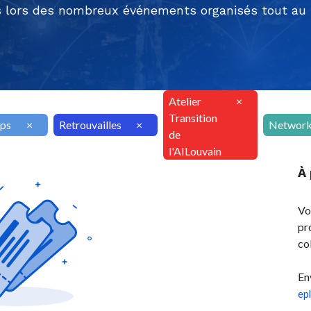
 lors des nombreux événements organisés tout au l
Atelier
×
Transition
ps
×
Retrouvailles
×
Network
de
l'AILouvain
À
Vo
pr
co
En
ep