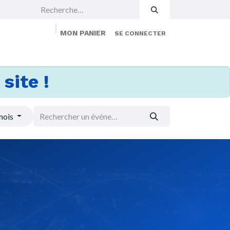
MON PANIER
SE CONNECTER
 Events
Jobs
À propos
Membership
site !
mois