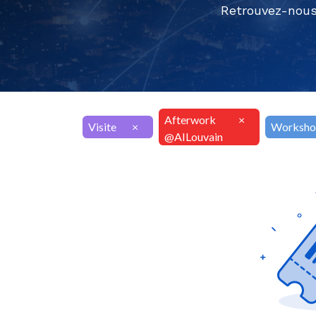
Retrouvez-nous
Afterwork
×
Visite
×
Worksho
@AILouvain