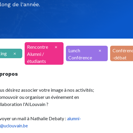
ong de l'année.
Rencontre
×
Lunch
×
Conféren
ing
×
Alumni /
Conférence
-débat
étudiants
 propos
us désirez associer votre image à nos activités;
omouvoir ou organiser un événement en
llaboration l'AILouvain ?
voyer un mail à Nathalie Debaty :
alumni-
l@uclouvain.be