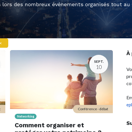
 lors des nombreux événements organisés tout au l
×
À
SEPT.
10
Vo
pr
co
En
ep
t
Conférence - débat
Networking
S
Comment organiser et