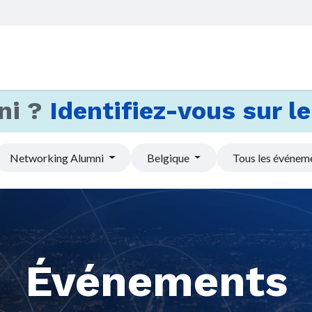
Accueil
Services
Actus et
ni ?
Identifiez-vous sur le 
Networking Alumni
Belgique
Tous les événem
Événements