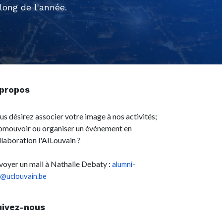
ong de l'année.
 propos
us désirez associer votre image à nos activités;
omouvoir ou organiser un événement en
llaboration l'AILouvain ?
voyer un mail à Nathalie Debaty :
alumni-
l@uclouvain.be
uivez-nous