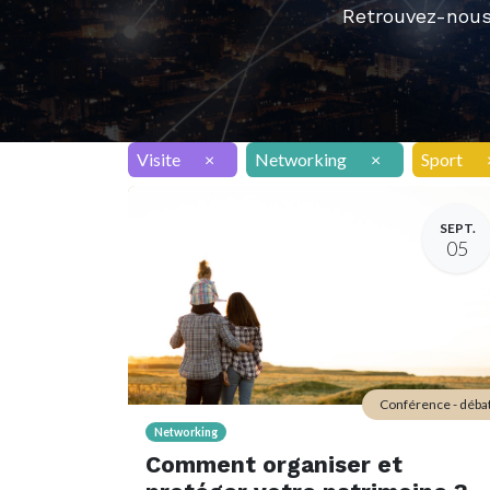
Retrouvez-nous
Visite
×
Networking
×
Sport
SEPT.
05
Conférence - déba
Networking
Comment organiser et