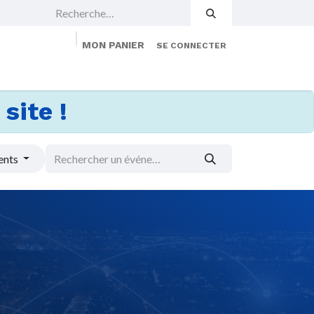
MON PANIER
SE CONNECTER
 Events
Jobs
À propos
Membership
site !
ents