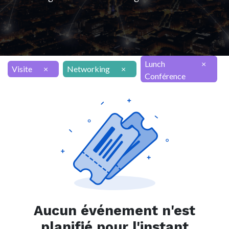
Lunch
×
Visite
×
Networking
×
Conférence
Aucun événement n'est
planifié pour l'instant