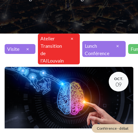
Atelier
×
Transition
Lunch
×
Visite
×
Fu
de
Conférence
l'AILouvain
OCT.
09
Conférence - débat