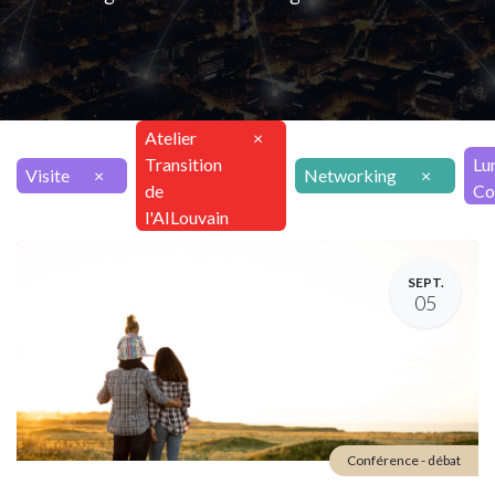
Atelier
×
Transition
Lu
Visite
×
Networking
×
de
Co
l'AILouvain
SEPT.
05
Conférence - débat