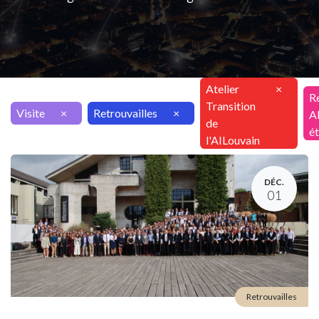
Atelier
×
R
Transition
Visite
×
Retrouvailles
×
Al
de
ét
l'AILouvain
DÉC.
01
Retrouvailles