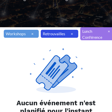
Lunch
×
Workshops
×
Retrouvailles
×
Conférence
Aucun événement n'est
planifié pour l'instant