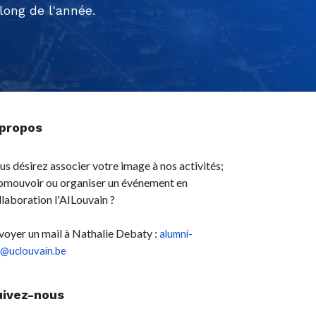
ong de l'année.
 propos
us désirez associer votre image à nos activités;
omouvoir ou organiser un événement en
llaboration l'AILouvain ?
voyer un mail à Nathalie Debaty :
alumni-
l@uclouvain.be
uivez-nous