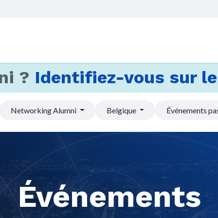
Accueil
Services
Actus et
ni ?
Identifiez-vous sur le 
Networking Alumni
Belgique
Événements pa
Événements