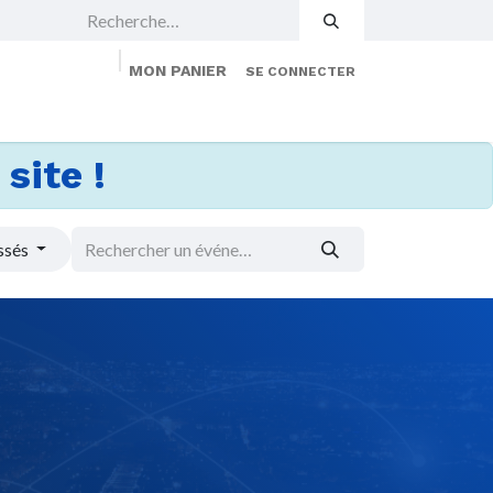
MON PANIER
SE CONNECTER
 Events
Jobs
À propos
Membership
site !
ssés