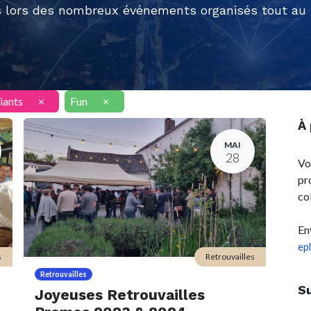
 lors des nombreux événements organisés tout au l
iants
×
Fun
×
À
MAI
28
Vo
pr
co
En
ep
s
Retrouvailles
Retrouvailles
S
Joyeuses Retrouvailles