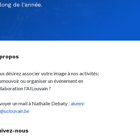
ong de l'année.
 propos
us désirez associer votre image à nos activités;
omouvoir ou organiser un événement en
llaboration l'AILouvain ?
voyer un mail à Nathalie Debaty :
alumni-
l@uclouvain.be
uivez-nous