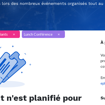
 lors des nombreux événements organisés tout au l
iants
×
Lunch Conférence
×
À
Vo
pr
co
En
ep
n'est planifié pour
S