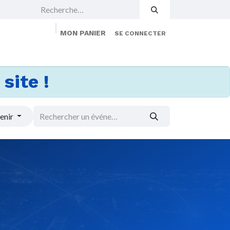
MON PANIER
SE CONNECTER
 Events
Jobs
À propos
Membership
site !
enir