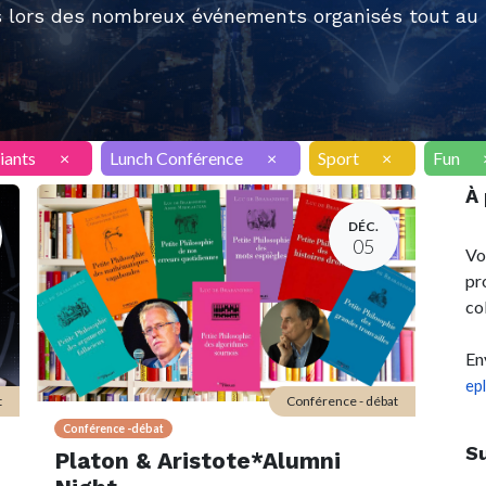
 lors des nombreux événements organisés tout au l
iants
×
Lunch Conférence
×
Sport
×
Fun
À
DÉC.
05
Vo
pr
co
En
ep
t
Conférence - débat
Conférence -débat
S
Platon & Aristote*Alumni