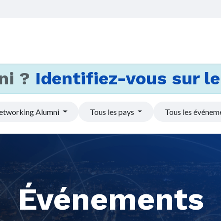
Accueil
Services
Actus et
ni ?
Identifiez-vous sur le 
etworking Alumni
Tous les pays
Tous les événem
Événements