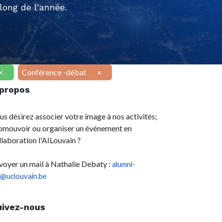
ong de l'année.
×
Conférence -débat
×
 propos
us désirez associer votre image à nos activités;
omouvoir ou organiser un événement en
llaboration l'AILouvain ?
voyer un mail à Nathalie Debaty :
alumni-
l@uclouvain.be
uivez-nous