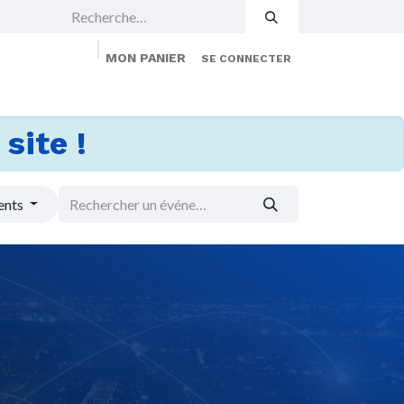
MON PANIER
SE CONNECTER
 Events
Jobs
À propos
Membership
site !
ents