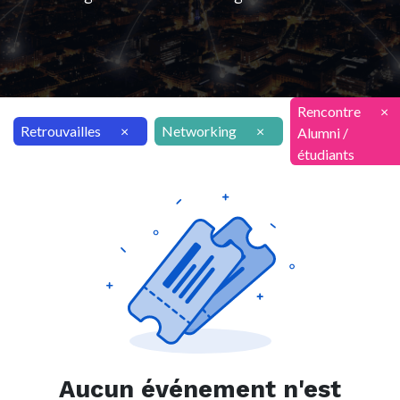
Rencontre
×
Retrouvailles
×
Networking
×
Alumni /
étudiants
Aucun événement n'est