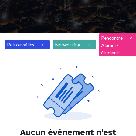
Rencontre
×
Retrouvailles
×
Networking
×
Alumni /
étudiants
Aucun événement n'est