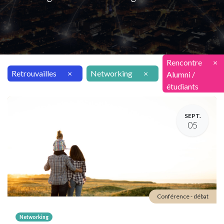
Rencontre
×
Retrouvailles
×
Networking
×
Alumni /
étudiants
SEPT.
05
Conférence - débat
Networking