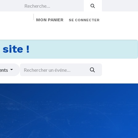
MON PANIER
SE CONNECTER
 Events
Jobs
À propos
Membership
site !
ents