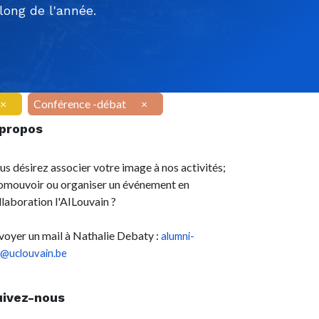
ong de l'année.
×
Conférence -débat
×
 propos
us désirez associer votre image à nos activités;
omouvoir ou organiser un événement en
llaboration l'AILouvain ?
voyer un mail à Nathalie Debaty :
alumni-
l@uclouvain.be
uivez-nous