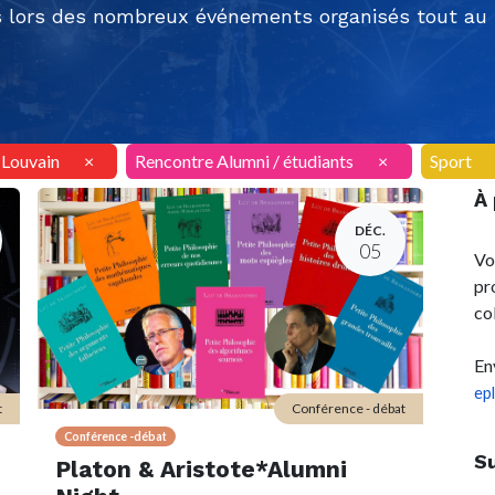
 lors des nombreux événements organisés tout au l
AILouvain
×
Rencontre Alumni / étudiants
×
Sport
À
DÉC.
05
Vo
pr
co
En
ep
t
Conférence - débat
Conférence -débat
S
Platon & Aristote*Alumni