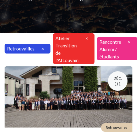
Atelier
×
Rencontre
×
Transition
Retrouvailles
×
Alumni /
de
étudiants
l'AILouvain
DÉC.
01
Retrouvailles