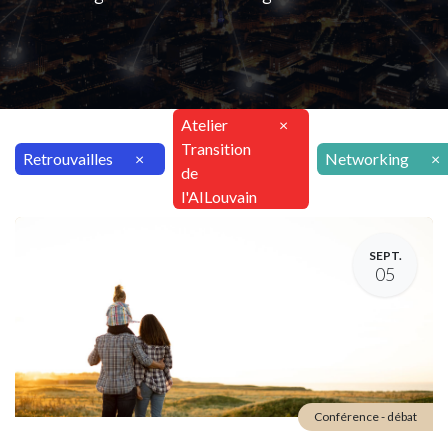
Atelier
×
Transition
Retrouvailles
×
Networking
×
de
l'AILouvain
SEPT.
05
Conférence - débat