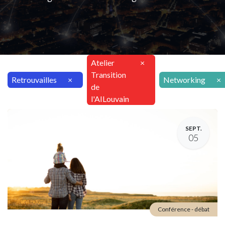
Atelier
×
Transition
Retrouvailles
×
Networking
×
de
l'AILouvain
SEPT.
05
Conférence - débat